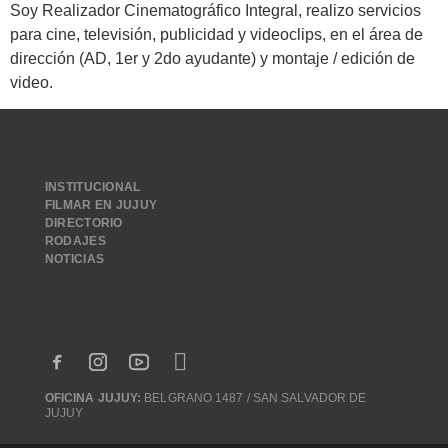
Soy Realizador Cinematográfico Integral, realizo servicios
para cine, televisión, publicidad y videoclips, en el área de
dirección (AD, 1er y 2do ayudante) y montaje / edición de
video.
INSTITUCIONAL
FILMAR EN JUJUY
DIRECTORIO
RODAJES
NOTICIAS
OFICINA JUJUY:
BELGRANO 1487 / SAN SALVADOR DE
JUJUY