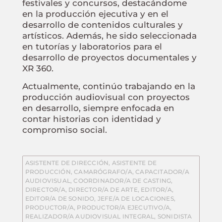
festivales y concursos, destacándome
en la producción ejecutiva y en el
desarrollo de contenidos culturales y
artísticos. Además, he sido seleccionada
en tutorías y laboratorios para el
desarrollo de proyectos documentales y
XR 360.
Actualmente, continúo trabajando en la
producción audiovisual con proyectos
en desarrollo, siempre enfocada en
contar historias con identidad y
compromiso social.
ASISTENTE DE DIRECCIÓN
,
ASISTENTE DE
PRODUCCIÓN
,
CAMARÓGRAFO/A
,
CAPACITADOR/A
AUDIOVISUAL
,
COORDINADOR/A DE CASTING
,
DIRECTOR/A
,
DIRECTOR/A DE ARTE
,
EDITOR/A
,
EDITOR/A DE SONIDO
,
JEFE/A DE LOCACIONES
,
PRODUCTOR/A
,
PRODUCTOR/A EJECUTIVO/A
,
REALIZADOR/A AUDIOVISUAL INTEGRAL
,
SONIDISTA