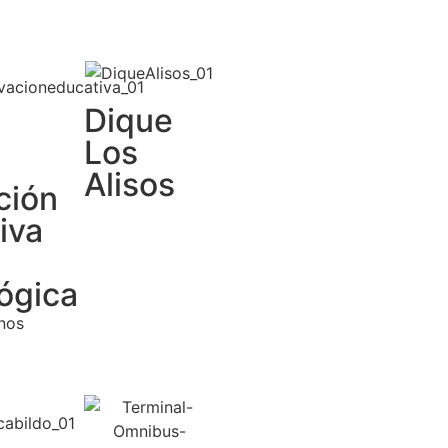
Dique
Los
Alisos
ción
iva
ógica
nos