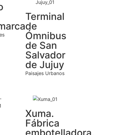
o
Terminal
marca
de
Ómnibus
es
de San
Salvador
de Jujuy
Paisajes Urbanos
Xuma.
Fábrica
embotelladora.