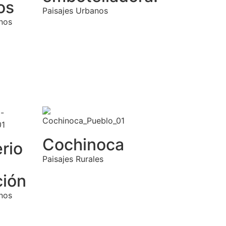
os
Paisajes Urbanos
nos
Cochinoca
rio
Paisajes Rurales
ión
nos