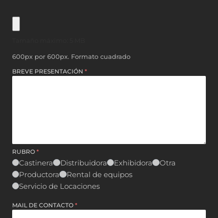
Tamaño máximo: 5 MB
600px por 600px. Formato cuadrado
BREVE PRESENTACIÓN
*
RUBRO
*
Castinera
Distribuidora
Exhibidora
Otra
Productora
Rental de equipos
Servicio de Locaciones
MAIL DE CONTACTO
*