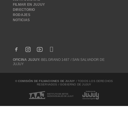
FILMAR EN JUJUY
DIRECTORIO
RODAJES
NOTICIAS
OFICINA JUJUY:
BELGRANO 1487 / SAN SALVADOR DE
JUJUY
© COMISIÓN DE FILMACIONES DE JUJUY
/ TODOS LOS DERECHOS
RESERVADOS / GOBIERNO DE JUJUY