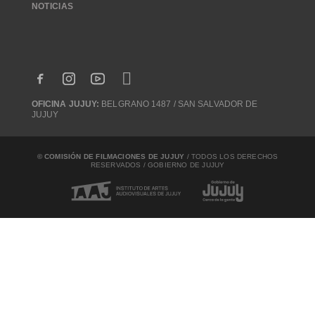
NOTICIAS
OFICINA JUJUY:
BELGRANO 1487 / SAN SALVADOR DE
JUJUY
© COMISIÓN DE FILMACIONES DE JUJUY
/ TODOS LOS DERECHOS
RESERVADOS / GOBIERNO DE JUJUY