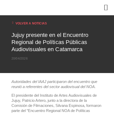
VOLVER A NOTICIAS
Jujuy presente en el Encuentro
Regional de Políticas Públicas
Audiovisuales en Catamarca
20/04/2026
Autoridades del IAAJ participaron del encuentro que
reunió a referentes del sector audiovisual del NOA.
El presidente del Instituto de Artes Audiovisuales de
Jujuy, Patricio Artero, junto a la directora de la
Comisión de Filmaciones, Silvana Espinosa, formaron
parte del “Encuentro Regional NOA de Políticas