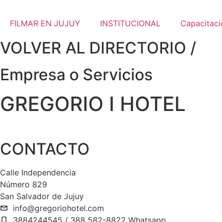
Ir
al
FILMAR EN JUJUY
INSTITUCIONAL
Capacitaci
contenido
VOLVER AL DIRECTORIO /
Empresa o Servicios
GREGORIO I HOTEL
CONTACTO
Calle Independencia
Número 829
San Salvador de Jujuy
info@gregoriohotel.com
3884244545 / 388 582-8822 Whatsapp