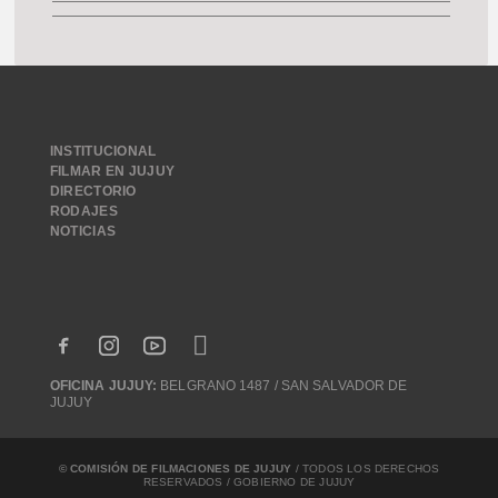
INSTITUCIONAL
FILMAR EN JUJUY
DIRECTORIO
RODAJES
NOTICIAS
OFICINA JUJUY:
BELGRANO 1487 / SAN SALVADOR DE
JUJUY
© COMISIÓN DE FILMACIONES DE JUJUY
/ TODOS LOS DERECHOS
RESERVADOS / GOBIERNO DE JUJUY