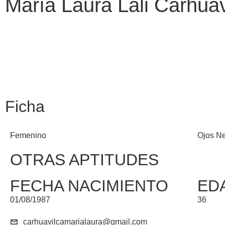
María Laura Lali Carhuav
Ficha
Femenino
Ojos N
OTRAS APTITUDES
FECHA NACIMIENTO
ED
01/08/1987
36
carhuavilcamarialaura@gmail.com