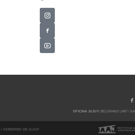
OFICINA JUJUY:
BELGRANO 1487 / S
 / GOBIERNO DE JUJUY